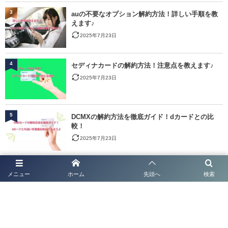
3
auの不要なオプション解約方法！詳しい手順を教
えます♪
2025年7月23日
4
セディナカードの解約方法！注意点を教えます♪
2025年7月23日
5
DCMXの解約方法を徹底ガイド！dカードとの比
較！
2025年7月23日
6
NTT固定電話の解約方法！一時中断？利用休止？手
メニュー
ホーム
先頭へ
検索
順を教えます♪
2025年7月23日
7
auの解約手順！契約を終わらせる方法を解説しま