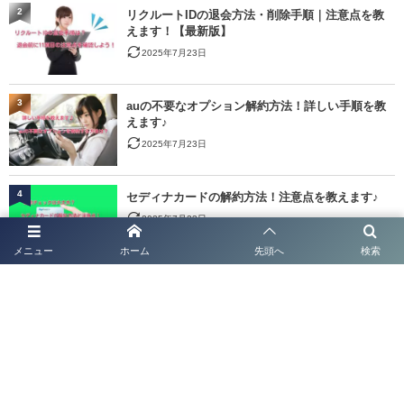
2
リクルートIDの退会方法・削除手順｜注意点を教
えます！【最新版】
2025年7月23日
3
auの不要なオプション解約方法！詳しい手順を教
えます♪
2025年7月23日
4
セディナカードの解約方法！注意点を教えます♪
2025年7月23日
メニュー
ホーム
先頭へ
検索
5
DCMXの解約方法を徹底ガイド！dカードとの比
較！
2025年7月23日
6
NTT固定電話の解約方法！一時中断？利用休止？手
順を教えます♪