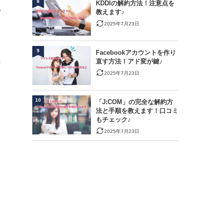
8
KDDIの解約方法！注意点を
い
教えます♪
2025年7月23日
9
Facebookアカウントを作り
ス
直す方法！アド変が鍵♪
2025年7月23日
10
「J:COM」の完全な解約方
法と手順を教えます！口コミ
もチェック♪
2025年7月23日