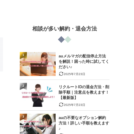
相談が多い解約・退会方法
1
auメルマガの配信停止方法
を解説！困った時に試してく
ださい♪
2025年7月23日
2
リクルートIDの退会方法・削
除手順｜注意点を教えます！
【最新版】
2025年7月23日
3
auの不要なオプション解約
方法！詳しい手順を教えます
♪