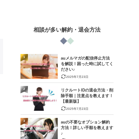
相談が多い解約・退会方法
1
auメルマガの配信停止方法
を解説！困った時に試してく
ださい♪
2025年7月23日
2
リクルートIDの退会方法・削
除手順｜注意点を教えます！
【最新版】
2025年7月23日
3
auの不要なオプション解約
方法！詳しい手順を教えます
♪